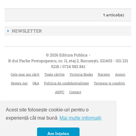
1 articol(e)
NEWSLETTER
-
© 2026 Editura Publica
B-dul Pache Protopopescu, nr. 11, etaj 2
,
București
,
021403
-
021 231
5218 / 0724 582 841
Cele mai noi cărți
Toate cărțile
Victoria Books
Narator
Autori
Despre noi
Q&A
Politica de confidențialitate
Termeni și condiții
ANPC
Contact
Acest site folosește cookie-uri pentru o
experiență cât mai bună
Mai multe informații
Am înțeles