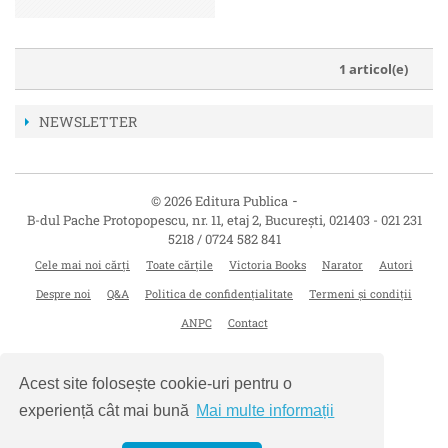
1 articol(e)
NEWSLETTER
-
© 2026 Editura Publica
B-dul Pache Protopopescu, nr. 11, etaj 2
,
București
,
021403
-
021 231
5218 / 0724 582 841
Cele mai noi cărți
Toate cărțile
Victoria Books
Narator
Autori
Despre noi
Q&A
Politica de confidențialitate
Termeni și condiții
ANPC
Contact
Acest site folosește cookie-uri pentru o
experiență cât mai bună
Mai multe informații