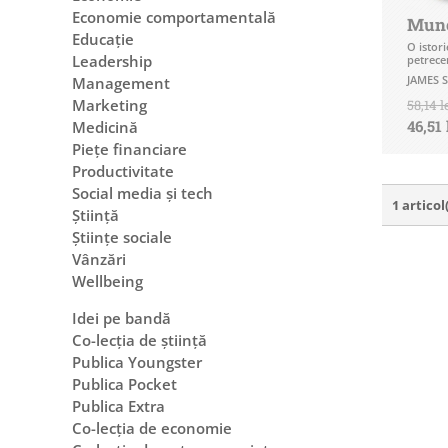
Economie comportamentală
Mun
Educație
O istor
Leadership
petrec
JAMES 
Management
Marketing
58,14 l
46,51 
Medicină
Piețe financiare
Productivitate
Social media și tech
1 articol
Știință
Științe sociale
Vânzări
Wellbeing
Idei pe bandă
Co-lecția de știință
Publica Youngster
Publica Pocket
Publica Extra
Co-lecția de economie