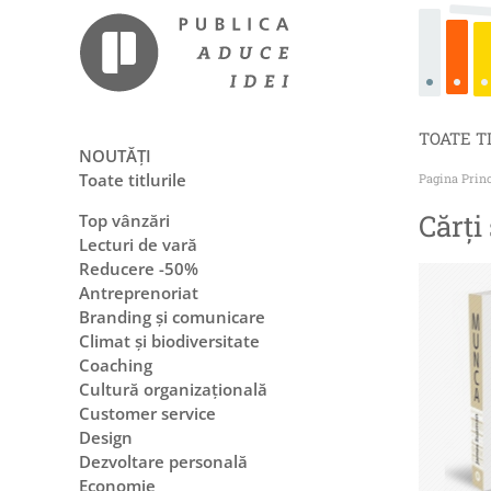
TOATE T
NOUTĂȚI
Toate titlurile
Pagina Prin
Cărți
Top vânzări
Lecturi de vară
Reducere -50%
Antreprenoriat
Branding și comunicare
Climat și biodiversitate
Coaching
Cultură organizațională
Customer service
Design
Dezvoltare personală
Economie