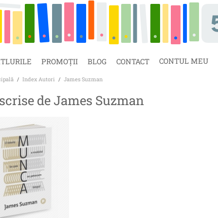
CONTUL MEU
ITLURILE
PROMOȚII
BLOG
CONTACT
cipală
/
Index Autori
/
James Suzman
 scrise de James Suzman