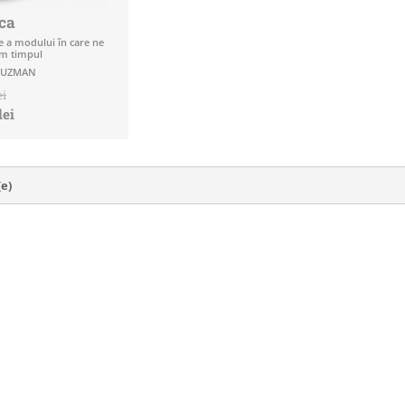
ca
ie a modului în care ne
em timpul
SUZMAN
ei
lei
(e)