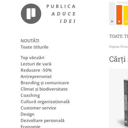
TOATE T
NOUTĂȚI
Toate titlurile
Pagina Prin
Cărți
Top vânzări
Lecturi de vară
Reducere -50%
Antreprenoriat
Branding și comunicare
Climat și biodiversitate
Coaching
Cultură organizațională
Customer service
Design
Dezvoltare personală
Economie