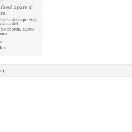
ubeul apare și
are
şi fiul său despre viaţă,
 şi pierderi
,
SON COOPER
GLORIA
BILT
ei
lei
(e)