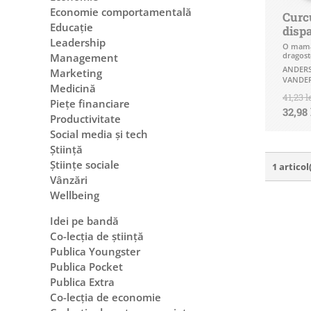
Economie comportamentală
Curc
Educație
disp
Leadership
O mamă 
dragoste
Management
ANDER
Marketing
VANDER
Medicină
41,23 l
Piețe financiare
32,98 
Productivitate
Social media și tech
Știință
Științe sociale
1 articol
Vânzări
Wellbeing
Idei pe bandă
Co-lecția de știință
Publica Youngster
Publica Pocket
Publica Extra
Co-lecția de economie