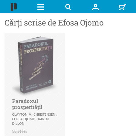
Cărți scrise de Efosa Ojomo
Paradoxul
prosperității
,
CLAYTON M. CHRISTENSEN
,
EFOSA OJOMO
KAREN
DILLON
58,14 lei