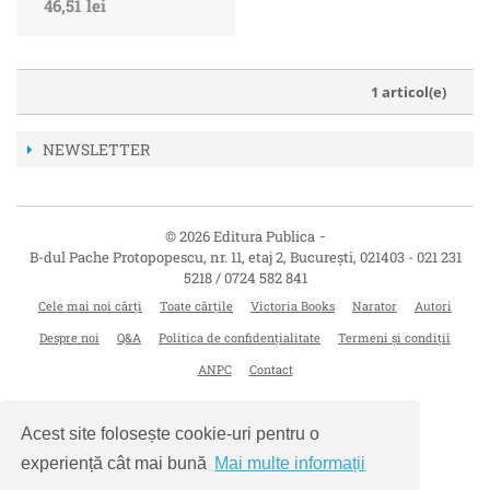
46,51 lei
1 articol(e)
NEWSLETTER
-
© 2026 Editura Publica
B-dul Pache Protopopescu, nr. 11, etaj 2
,
București
,
021403
-
021 231
5218 / 0724 582 841
Cele mai noi cărți
Toate cărțile
Victoria Books
Narator
Autori
Despre noi
Q&A
Politica de confidențialitate
Termeni și condiții
ANPC
Contact
Acest site folosește cookie-uri pentru o
experiență cât mai bună
Mai multe informații