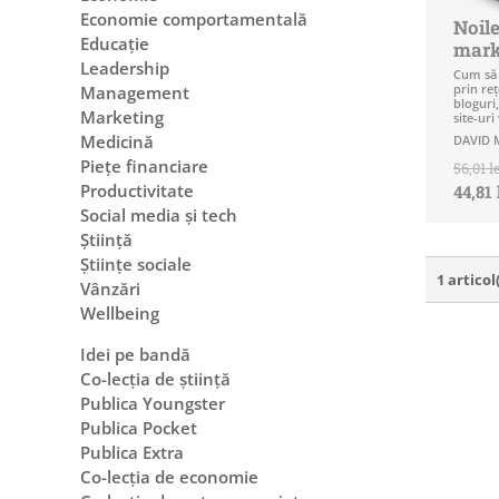
Economie comportamentală
Noile
Educație
mark
Leadership
Cum să a
prin reţ
Management
bloguri
Marketing
site-uri
Medicină
DAVID 
Piețe financiare
56,01 l
Productivitate
44,81 
Social media și tech
Știință
Științe sociale
1 articol
Vânzări
Wellbeing
Idei pe bandă
Co-lecția de știință
Publica Youngster
Publica Pocket
Publica Extra
Co-lecția de economie