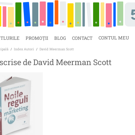
CONTUL MEU
ITLURILE
PROMOȚII
BLOG
CONTACT
cipală
/
Index Autori
/
David Meerman Scott
 scrise de David Meerman Scott