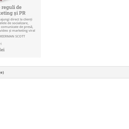
 reguli de
eting şi PR
jungi direct la clienţi
elele de socializare,
, comunicate de presă,
 video şi marketing viral
MEERMAN SCOTT
ei
lei
(e)