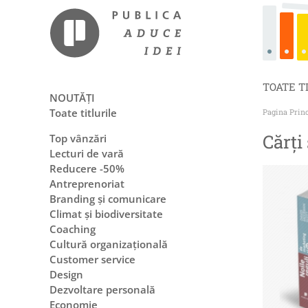
TOATE T
NOUTĂȚI
Toate titlurile
Pagina Prin
Cărți
Top vânzări
Lecturi de vară
Reducere -50%
Antreprenoriat
Branding și comunicare
Climat și biodiversitate
Coaching
Cultură organizațională
Customer service
Design
Dezvoltare personală
Economie