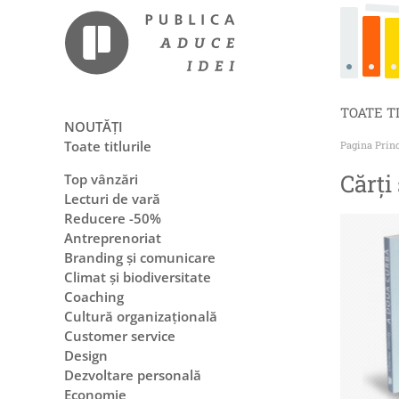
TOATE T
NOUTĂȚI
Toate titlurile
Pagina Prin
Cărți
Top vânzări
Lecturi de vară
Reducere -50%
Antreprenoriat
Branding și comunicare
Climat și biodiversitate
Coaching
Cultură organizațională
Customer service
Design
Dezvoltare personală
Economie