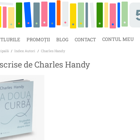
CONTUL MEU
ITLURILE
PROMOȚII
BLOG
CONTACT
cipală
/
Index Autori
/
Charles Handy
 scrise de Charles Handy