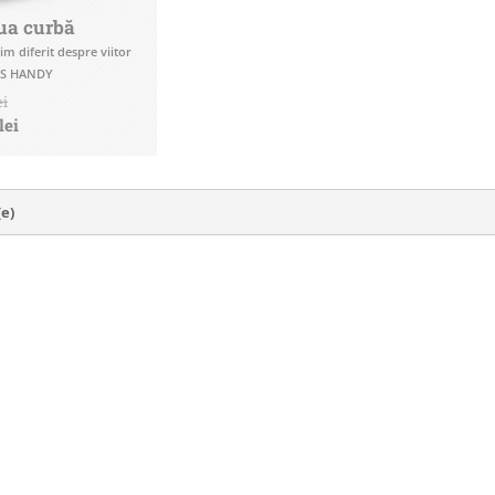
ua curbă
im diferit despre viitor
ES HANDY
ei
lei
(e)