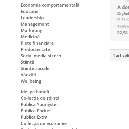
Economie comportamentală
A do
Educație
Să gând
Leadership
CHARL
Management
41,23 l
Marketing
32,98 
Medicină
Piețe financiare
Productivitate
1 articol
Social media și tech
Știință
Științe sociale
Vânzări
Wellbeing
Idei pe bandă
Co-lecția de știință
Publica Youngster
Publica Pocket
Publica Extra
Co-lecția de economie