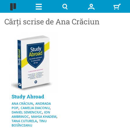
Cărți scrise de Ana Crăciun
Study Abroad
,
ANA CRĂCIUN
ANDRADA
,
,
POP
CAMELIA DIACONU
,
DANIEL SEMENCIUC
ION
,
,
AMBRINOC
MAHSA KHADEM
,
TANA CUTURELA
TINU
BOSÎNCEANU