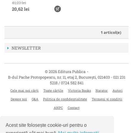
41,23 lei
20,62 lei
1 articol(e)
NEWSLETTER
-
© 2026 Editura Publica
B-dul Pache Protopopescu, nr. 11, etaj 2
,
București
,
021403
-
021 231
5218 / 0724 582 841
Cele mai noi cărți
Toate cărțile
Victoria Books
Narator
Autori
Despre noi
Q&A
Politica de confidențialitate
Termeni și condiții
ANPC
Contact
Acest site folosește cookie-uri pentru o