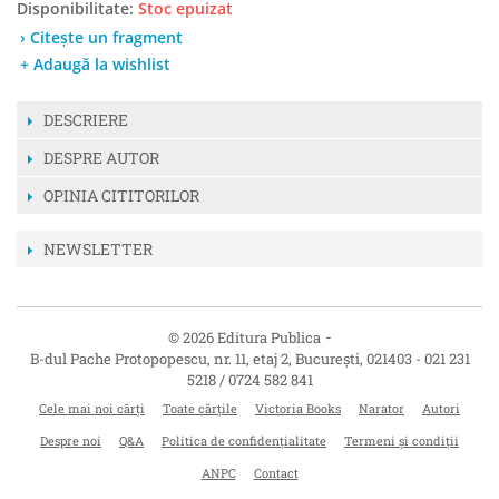
Disponibilitate:
Stoc epuizat
› Citește un fragment
+ Adaugă la wishlist
DESCRIERE
DESPRE AUTOR
OPINIA CITITORILOR
NEWSLETTER
-
© 2026 Editura Publica
B-dul Pache Protopopescu, nr. 11, etaj 2
,
București
,
021403
-
021 231
5218 / 0724 582 841
Cele mai noi cărți
Toate cărțile
Victoria Books
Narator
Autori
Despre noi
Q&A
Politica de confidențialitate
Termeni și condiții
ANPC
Contact